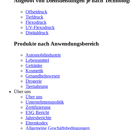
Angebot von Dienstleistungen je nach Technolog
Offsetdruck
Tiefdruck
Flexodruck
UV-Flexodruck
Digitaldruck
Produkte nach Anwendungsbereich
Automobilindustrie
Lebensmittel
Getränke
Kosmetik
Gesundheitswesen
Drogerie
Tiernahrung
Über uns
Über uns
Unternehmenspolitik
Zertifizierung
ESG Bericht
Jahresberichte
Ehrenkodex
Allgemeine Geschäftsbedingungen