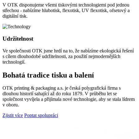
V OTK disponujeme všemi tiskovými technologiemi pod jednou
střechou - nabízíme hlubotisk, flexotisk, UV flexotisk, ofsetový a
digitální tisk.
Udržitelnost
Ve společnosti OTK jsme hrdí na to, že nabízíme ekologická řešení
s cílem dlouhodobé udržitelnosti, za použití nejmodernějších
technologií.
Bohatá tradice tisku a balení
OTK printing & packaging a.s. je česká polygrafická firma s
dlouhou historií sahající až do roku 1879. V průběhu let se
společnost vyvíjela a přijímala nové technologie, aby se stala lídrem
v oboru.
Zjistit více
Poptat spolupráci