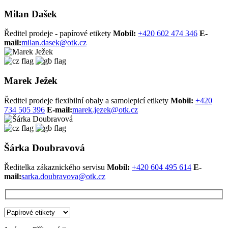
Milan Dašek
Ředitel prodeje - papírové etikety
Mobil:
+420 602 474 346
E-
mail:
milan.dasek@otk.cz
Marek Ježek
Ředitel prodeje flexibilní obaly a samolepicí etikety
Mobil:
+420
734 505 396
E-mail:
marek.jezek@otk.cz
Šárka Doubravová
Ředitelka zákaznického servisu
Mobil:
+420 604 495 614
E-
mail:
sarka.doubravova@otk.cz