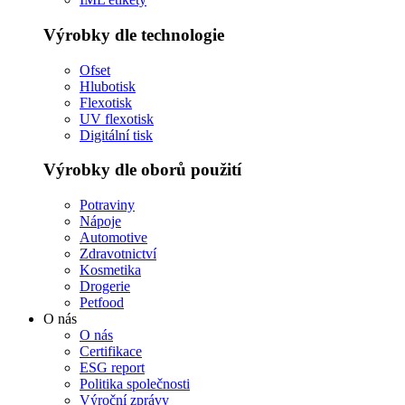
Výrobky dle technologie
Ofset
Hlubotisk
Flexotisk
UV flexotisk
Digitální tisk
Výrobky dle oborů použití
Potraviny
Nápoje
Automotive
Zdravotnictví
Kosmetika
Drogerie
Petfood
O nás
O nás
Certifikace
ESG report
Politika společnosti
Výroční zprávy