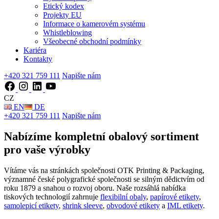
Etický kodex
Projekty EU
Informace o kamerovém systému
Whistleblowing
Všeobecné obchodní podmínky
Kariéra
Kontakty
+420 321 759 111
Napište nám
CZ
EN
DE
+420 321 759 111
Napište nám
Nabízíme kompletní obalový sortiment
pro vaše výrobky
Vítáme vás na stránkách společnosti OTK Printing & Packaging,
významné české polygrafické společnosti se silným dědictvím od
roku 1879 a snahou o rozvoj oboru. Naše rozsáhlá nabídka
tiskových technologií zahrnuje
flexibilní obaly
,
papírové etikety
,
samolepicí etikety
,
shrink sleeve
,
obvodové etikety
a
IML etikety
.