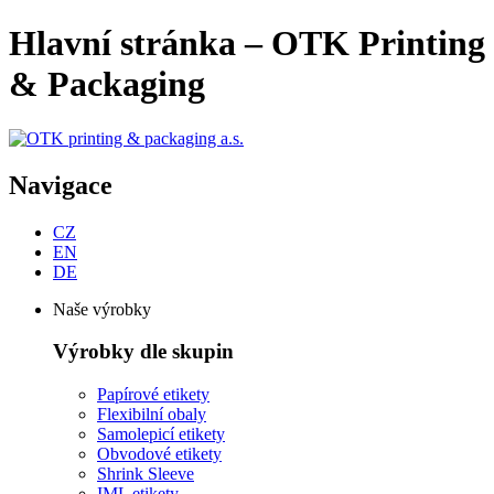
Hlavní stránka – OTK Printing
& Packaging
Navigace
CZ
EN
DE
Naše výrobky
Výrobky dle skupin
Papírové etikety
Flexibilní obaly
Samolepicí etikety
Obvodové etikety
Shrink Sleeve
IML etikety